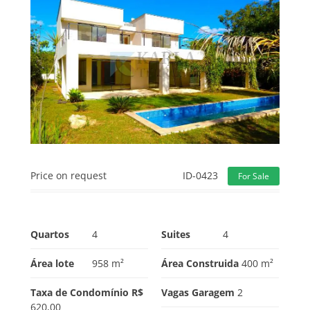
Price on request
ID-0423
For Sale
Quartos
4
Suites
4
Área lote
958 m²
Área Construida
400 m²
Taxa de Condomínio R$
Vagas Garagem
2
620,00