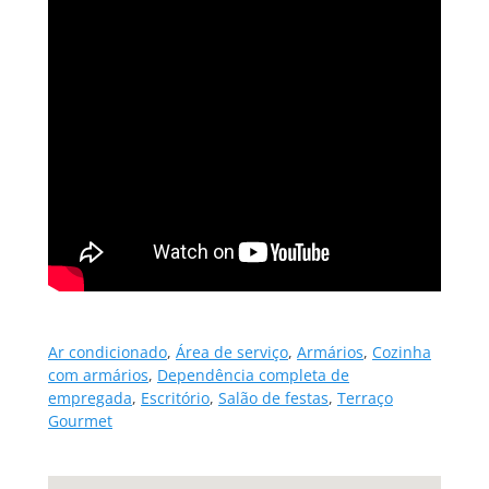
Ar condicionado
,
Área de serviço
,
Armários
,
Cozinha
com armários
,
Dependência completa de
empregada
,
Escritório
,
Salão de festas
,
Terraço
Gourmet