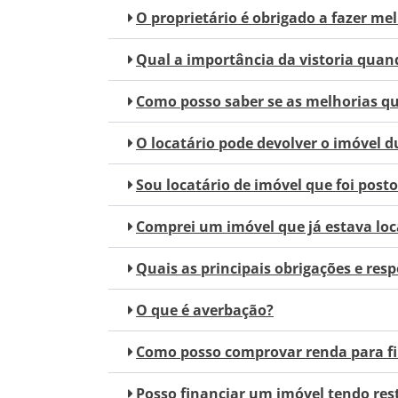
O proprietário é obrigado a fazer mel
Qual a importância da vistoria quan
Como posso saber se as melhorias qu
O locatário pode devolver o imóvel d
Sou locatário de imóvel que foi post
Comprei um imóvel que já estava loc
Quais as principais obrigações e res
O que é averbação?
Como posso comprovar renda para f
Posso financiar um imóvel tendo res