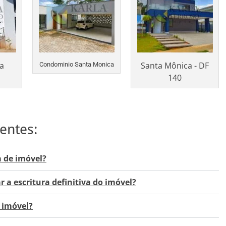
a
Santa Mônica - DF
Condominio Santa Monica
140
entes:
 de imóvel?
r a escritura definitiva do imóvel?
 imóvel?