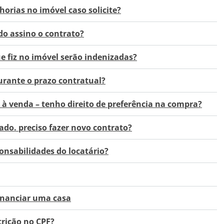
horias no imóvel caso solicite?
do assino o contrato?
e fiz no imóvel serão indenizadas?
urante o prazo contratual?
o à venda – tenho direito de preferência na compra?
ado. preciso fazer novo contrato?
ponsabilidades do locatário?
inanciar uma casa
trição no CPF?