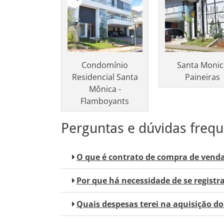
Condomínio
Santa Monic
Residencial Santa
Paineiras
Mônica -
Flamboyants
Perguntas e dúvidas frequ
O que é contrato de compra de venda
Por que há necessidade de se registra
Quais despesas terei na aquisição do