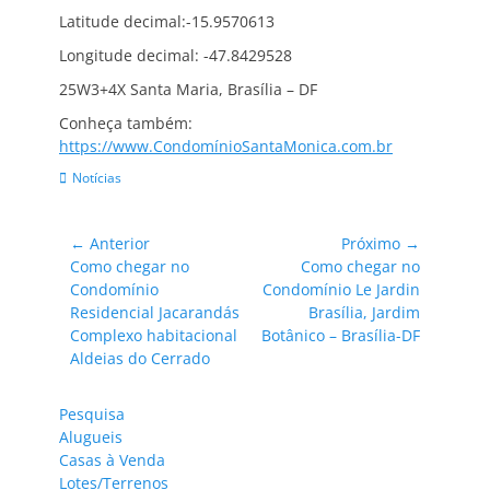
Latitude decimal:-15.9570613
Longitude decimal: -47.8429528
25W3+4X Santa Maria, Brasília – DF
Conheça também:
https://www.CondomínioSantaMonica.com.br
Categorias:
Notícias
Navegação
← Anterior
Próximo →
Post
Próximo
Como chegar no
Como chegar no
de
anterior:
post:
Condomínio
Condomínio Le Jardin
Post
Residencial Jacarandás
Brasília, Jardim
Complexo habitacional
Botânico – Brasília-DF
Aldeias do Cerrado
Pesquisa
Alugueis
Casas à Venda
Lotes/Terrenos