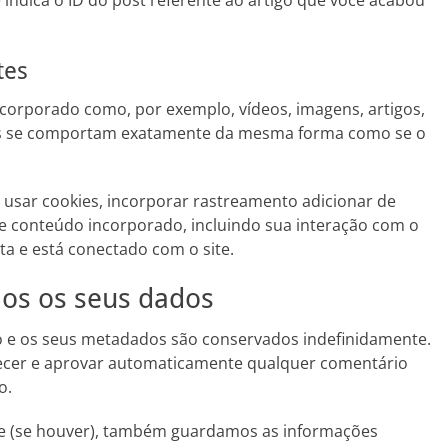
indica o ID do post referente ao artigo que você acabou
tes
ncorporado como, por exemplo, vídeos, imagens, artigos,
tes se comportam exatamente da mesma forma como se o
 usar cookies, incorporar rastreamento adicionar de
te conteúdo incorporado, incluindo sua interação com o
a e está conectado com o site.
os os seus dados
o e os seus metadados são conservados indefinidamente.
hecer e aprovar automaticamente qualquer comentário
o.
ite (se houver), também guardamos as informações