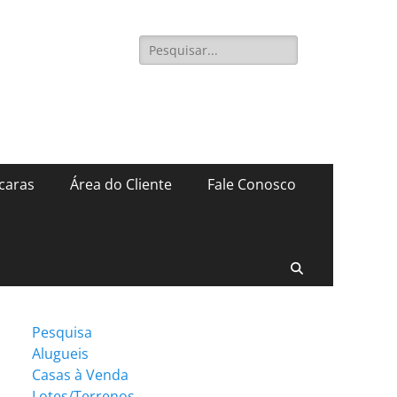
Pesquisar
por:
caras
Área do Cliente
Fale Conosco
Pesquisar
Pesquisa
Alugueis
Casas à Venda
Lotes/Terrenos