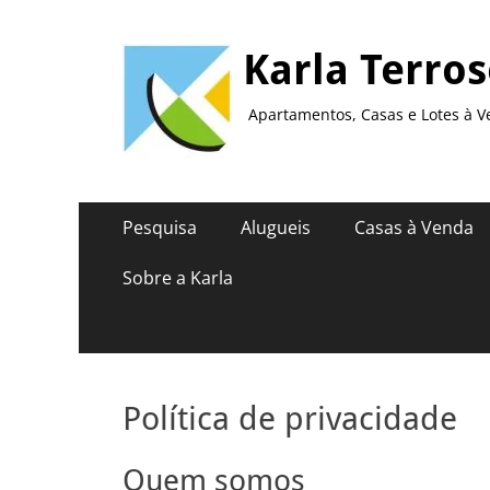
Karla Terro
Apartamentos, Casas e Lotes à V
Menu
Pular
Pesquisa
Alugueis
Casas à Venda
para
principal
o
Sobre a Karla
conteúdo
Política de privacidade
Quem somos