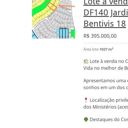
Lote à ven
DF140 Jardi
Bentivis 18
R$
395.000,00
Área lote
1027 m²
Lote à venda no C
Vida no melhor de Br
Apresentamos uma ex
sonhos em um dos co
Localização privi
dos Ministérios (aces
Destaques do Con