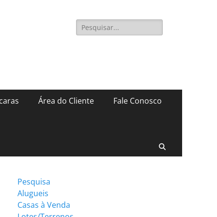
Pesquisar
por:
caras
Área do Cliente
Fale Conosco
Pesquisar
Pesquisa
Alugueis
Casas à Venda
Lotes/Terrenos