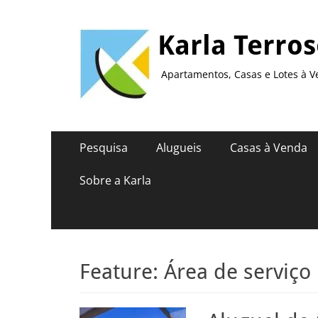
Karla Terro
Apartamentos, Casas e Lotes à V
Menu
Pular
Pesquisa
Alugueis
Casas à Venda
para
principal
o
Sobre a Karla
conteúdo
Feature:
Área de serviço