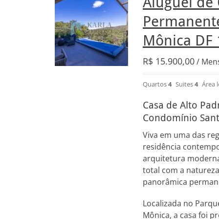
Aluguel de 
Permanente
Mônica DF 
R$
15.900,00
/ Men
Quartos
4
Suites
4
Área 
Casa de Alto Pad
Condomínio Sant
Viva em uma das regi
residência contemp
arquitetura moderna
total com a natureza
panorâmica permanen
Localizada no Parqu
Mônica, a casa foi p