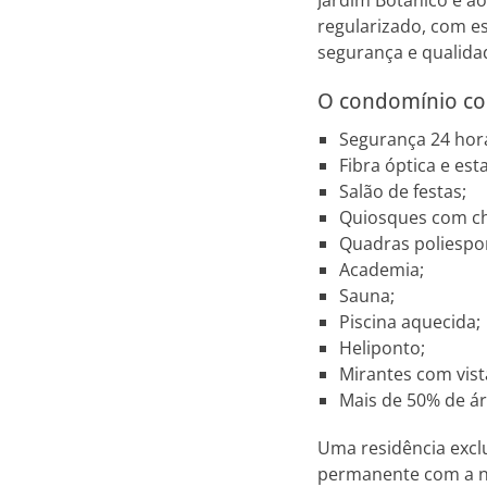
Jardim Botânico e a
regularizado, com es
segurança e qualidad
O condomínio co
Segurança 24 hora
Fibra óptica e es
Salão de festas;
Quiosques com ch
Quadras poliespor
Academia;
Sauna;
Piscina aquecida;
Heliponto;
Mirantes com vista
Mais de 50% de ár
Uma residência exclu
permanente com a n