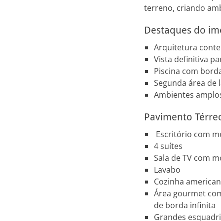
terreno, criando am
Destaques do im
Arquitetura cont
Vista definitiva 
Piscina com borda
Segunda área de l
Ambientes amplos 
Pavimento Térre
Escritório com m
4 suítes
Sala de TV com mó
Lavabo
Cozinha american
Área gourmet com 
de borda infinita
Grandes esquadria