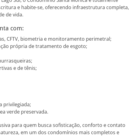
o Lago Sul, o Condomínio Santa Mônica é totalmente
critura e habite-se, oferecendo infraestrutura completa,
e de vida.
nta com:
s, CFTV, biometria e monitoramento perimetral;
tação própria de tratamento de esgoto;
urrasqueiras;
tivas e de tênis;
 privilegiada;
ea verde preservada.
siva para quem busca sofisticação, conforto e contato
atureza, em um dos condomínios mais completos e