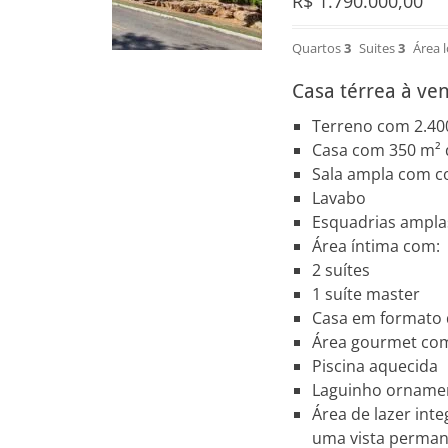
R$
1.790.000,00
Quartos
3
Suites
3
Área 
Casa térrea à v
Terreno com 2.40
Casa com 350 m² 
Sala ampla com c
Lavabo
Esquadrias amplas
Área íntima com:
2 suítes
1 suíte master
Casa em formato d
Área gourmet com
Piscina aquecida
Laguinho ornamen
Área de lazer int
uma vista perman