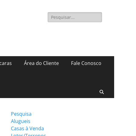
Pesquisar
por:
caras
Área do Cliente
Fale Conosco
Pesquisar
Pesquisa
Alugueis
Casas à Venda
Lotes/Terrenos