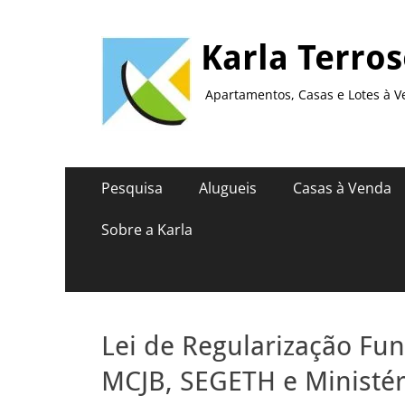
Karla Terro
Apartamentos, Casas e Lotes à V
Menu
Pular
Pesquisa
Alugueis
Casas à Venda
para
principal
o
Sobre a Karla
conteúdo
Lei de Regularização Fu
MCJB, SEGETH e Ministér