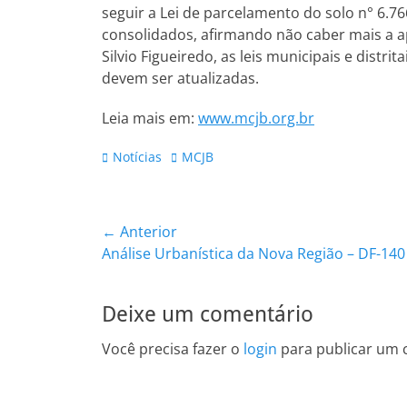
seguir a Lei de parcelamento do solo n° 6.7
consolidados, afirmando não caber mais a a
Silvio Figueiredo, as leis municipais e distr
devem ser atualizadas.
Leia mais em:
www.mcjb.org.br
Categorias:
Tags:
Notícias
MCJB
Navegação
← Anterior
Post
Análise Urbanística da Nova Região – DF-140
de
anterior:
Post
Deixe um comentário
Você precisa fazer o
login
para publicar um 