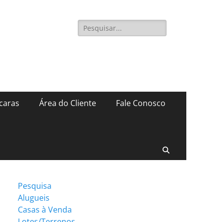
Pesquisar
por:
caras
Área do Cliente
Fale Conosco
Pesquisar
Pesquisa
Alugueis
Casas à Venda
Lotes/Terrenos