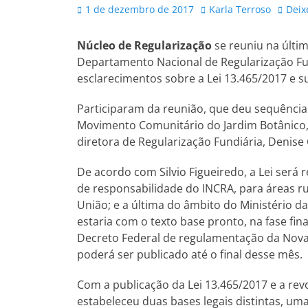
Posted
Autor
1 de dezembro de 2017
Karla Terroso
Deix
on
Núcleo de Regularização
se reuniu na últim
Departamento Nacional de Regularização F
esclarecimentos sobre a Lei 13.465/2017 e s
Participaram da reunião, que deu sequência
Movimento Comunitário do Jardim Botânico, 
diretora de Regularização Fundiária, Denis
De acordo com Silvio Figueiredo, a Lei será
de responsabilidade do INCRA, para áreas r
União; e a última do âmbito do Ministério da
estaria com o texto base pronto, na fase fin
Decreto Federal de regulamentação da Nova 
poderá ser publicado até o final desse mês.
Com a publicação da Lei 13.465/2017 e a rev
estabeleceu duas bases legais distintas, um