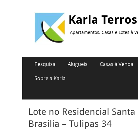
Karla Terro
Apartamentos, Casas e Lotes à V
Menu
Pular
Pesquisa
Alugueis
Casas à Venda
para
principal
o
Sobre a Karla
conteúdo
Lote no Residencial Santa
Brasilia – Tulipas 34