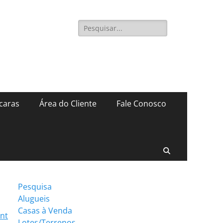
Pesquisar
por:
caras
Área do Cliente
Fale Conosco
Pesquisar
Pesquisa
Alugueis
Casas à Venda
int
Lotes/Terrenos