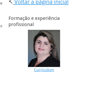
↸
Voltar a página inicial
te
Formação e experiência
profissional
as
Curriculum