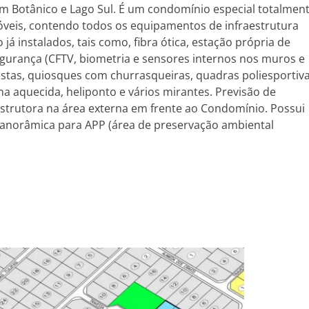
im Botânico e Lago Sul. É um condomínio especial totalmen
móveis, contendo todos os equipamentos de infraestrutura
á instalados, tais como, fibra ótica, estação própria de
egurança (CFTV, biometria e sensores internos nos muros e
festas, quiosques com churrasqueiras, quadras poliesportiv
ina aquecida, heliponto e vários mirantes. Previsão de
nstrutora na área externa em frente ao Condomínio. Possui
 panorâmica para APP (área de preservação ambiental