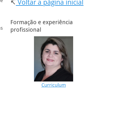
te
↸
Voltar a página inicial
Formação e experiência
as
profissional
Curriculum