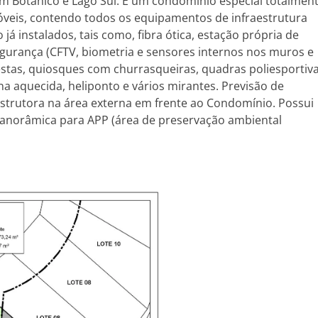
im Botânico e Lago Sul. É um condomínio especial totalmen
móveis, contendo todos os equipamentos de infraestrutura
á instalados, tais como, fibra ótica, estação própria de
egurança (CFTV, biometria e sensores internos nos muros e
festas, quiosques com churrasqueiras, quadras poliesportiv
ina aquecida, heliponto e vários mirantes. Previsão de
nstrutora na área externa em frente ao Condomínio. Possui
 panorâmica para APP (área de preservação ambiental