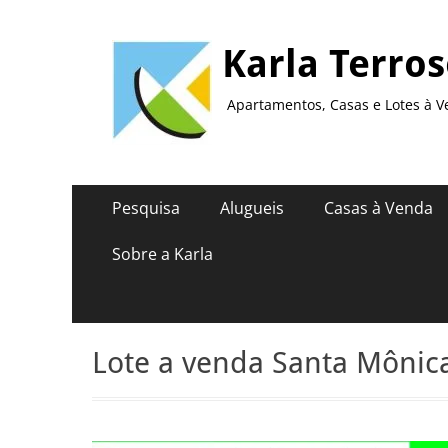
Karla Terro
Apartamentos, Casas e Lotes à V
Menu
Pular
Pesquisa
Alugueis
Casas à Venda
para
principal
o
Sobre a Karla
conteúdo
Lote a venda Santa Mônica 