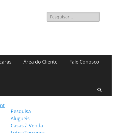
Pesquisar
por:
caras
Área do Cliente
Fale Conosco
Pesquisar
int
Pesquisa
Alugueis
Casas à Venda
Lotes/Terrenos