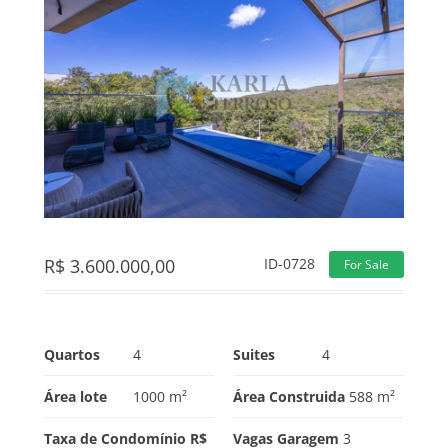
R$
3.600.000,00
ID-0728
For Sale
Quartos
4
Suites
4
Área lote
1000 m²
Área Construida
588 m²
Taxa de Condomínio R$
Vagas Garagem
3