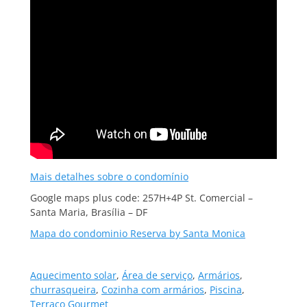
Mais detalhes sobre o condomínio
Google maps plus code: 257H+4P St. Comercial –
Santa Maria, Brasília – DF
Mapa do condominio Reserva by Santa Monica
Aquecimento solar
,
Área de serviço
,
Armários
,
churrasqueira
,
Cozinha com armários
,
Piscina
,
Terraço Gourmet