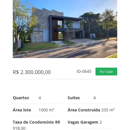
R$
2.300.000,00
ID-0645
For Sale
Quartos
4
Suites
4
Área lote
1000 m²
Área Construida
335 m²
Taxa de Condomínio R$
Vagas Garagem
2
918,00