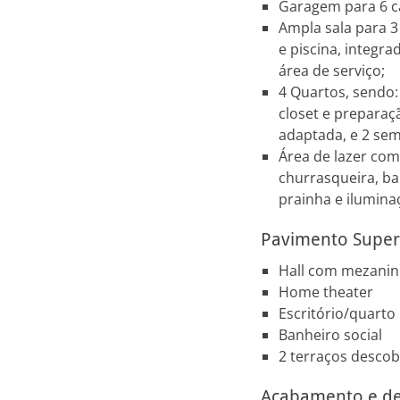
Garagem para 6 ca
Ampla sala para 3
e piscina, integr
área de serviço;
4 Quartos, sendo:
closet e prepara
adaptada, e 2 semi
Área de lazer co
churrasqueira, ba
prainha e ilumina
Pavimento Super
Hall com mezani
Home theater
Escritório/quarto
Banheiro social
2 terraços descob
Acabamento e de