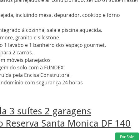
ários planejados e ar condicionado, sendo 01 suíte master
ejada, incluindo mesa, depurador, cooktop e forno
tegrado à cozinha, sala e piscina aquecida.
ore, granito e silestone.
o 1 lavabo e 1 banheiro dos espaço gourmet.
para 2 carros.
com móveis planejados
gem do solo com a FUNDEX.
ruída pela Encisa Construtora.
 condomínio com segurança 24 horas
a 3 suítes 2 garagens
 Reserva Santa Monica DF 140
For Sale