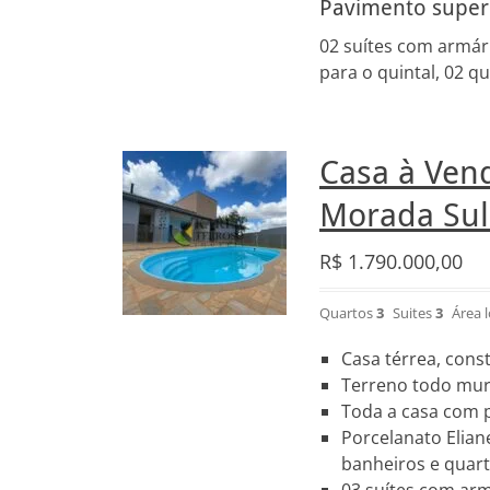
Pavimento superi
02 suítes com armár
para o quintal, 02 qu
Casa à Ven
Morada Sul
R$
1.790.000,00
Quartos
3
Suites
3
Área 
Casa térrea, const
Terreno todo mu
Toda a casa com pé
Porcelanato Elian
banheiros e quart