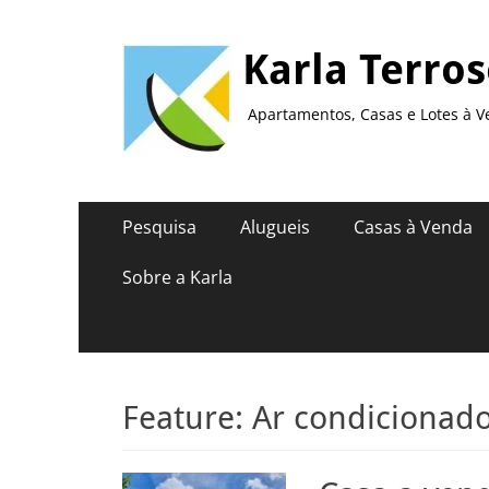
Karla Terro
Apartamentos, Casas e Lotes à V
Menu
Pular
Pesquisa
Alugueis
Casas à Venda
para
principal
o
Sobre a Karla
conteúdo
Feature:
Ar condicionad