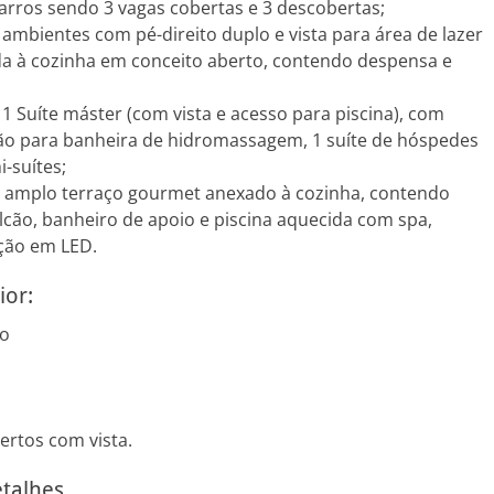
rros sendo 3 vagas cobertas e 3 descobertas;
 ambientes com pé-direito duplo e vista para área de lazer
ada à cozinha em conceito aberto, contendo despensa e
 1 Suíte máster (com vista e acesso para piscina), com
ção para banheira de hidromassagem, 1 suíte de hóspedes
-suítes;
m amplo terraço gourmet anexado à cozinha, contendo
lcão, banheiro de apoio e piscina aquecida com spa,
ção em LED.
ior:
no
ertos com vista.
talhes