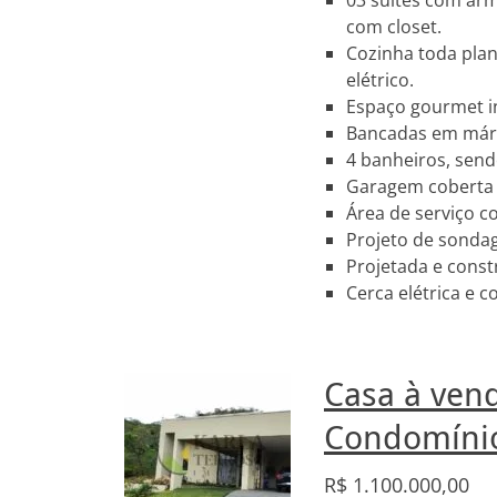
03 suítes com arm
com closet.
Cozinha toda plan
elétrico.
Espaço gourmet in
Bancadas em márm
4 banheiros, send
Garagem coberta 
Área de serviço 
Projeto de sonda
Projetada e const
Cerca elétrica e
Casa à vend
Condomínio
R$
1.100.000,00