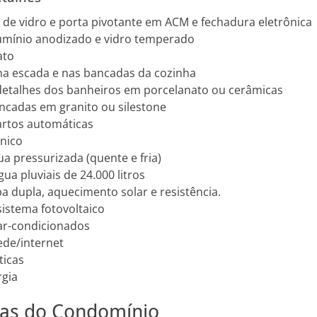
de vidro e porta pivotante em ACM e fechadura eletrônica
umínio anodizado e vidro temperado
ato
na escada e nas bancadas da cozinha
detalhes dos banheiros em porcelanato ou cerâmicas
ancadas em granito ou silestone
artos automáticas
nico
a pressurizada (quente e fria)
ua pluviais de 24.000 litros
 dupla, aquecimento solar e resistência.
istema fotovoltaico
ar-condicionados
de/internet
ticas
rgia
icas do Condomínio