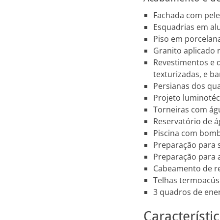
Fachada com pele 
Esquadrias em al
Piso em porcelan
Granito aplicado 
Revestimentos e 
texturizadas, e b
Persianas dos qu
Projeto luminotéc
Torneiras com águ
Reservatório de ág
Piscina com bomba
Preparação para s
Preparação para 
Cabeamento de re
Telhas termoacús
3 quadros de ene
Característ