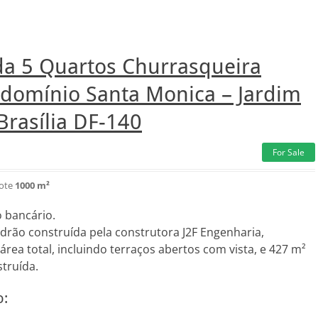
da 5 Quartos Churrasqueira
ndomínio Santa Monica – Jardim
Brasília DF-140
For Sale
lote
1000 m²
 bancário.
drão construída pela construtora J2F Engenharia,
rea total, incluindo terraços abertos com vista, e 427 m²
truída.
o: