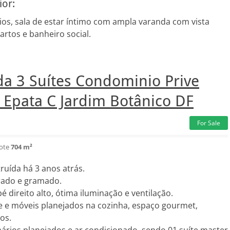
or:
ios, sala de estar íntimo com ampla varanda com vista
artos e banheiro social.
da 3 Suítes Condominio Prive
 Epata C Jardim Botânico DF
For Sale
lote
704 m²
ruída há 3 anos atrás.
rado e gramado.
 direito alto, ótima iluminação e ventilação.
e e móveis planejados na cozinha, espaço gourmet,
os.