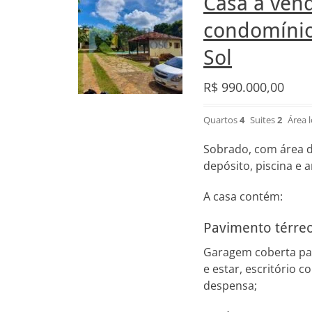
Casa a vend
condomínio
Sol
R$
990.000,00
Quartos
4
Suites
2
Área 
Sobrado, com área d
depósito, piscina e 
A casa contém:
Pavimento térreo
Garagem coberta para
e estar, escritório 
despensa;