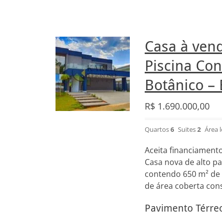
Casa à ven
Piscina Co
Botânico – 
R$
1.690.000,00
Quartos
6
Suites
2
Área 
Aceita financiamento
Casa nova de alto pa
contendo 650 m² de á
de área coberta cons
Pavimento Térre