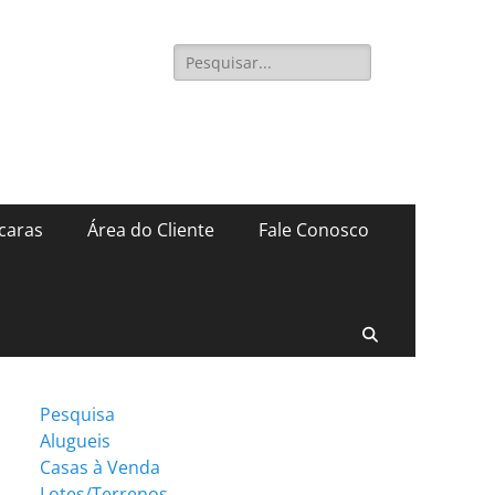
Pesquisar
por:
caras
Área do Cliente
Fale Conosco
Pesquisar
Pesquisa
Alugueis
Casas à Venda
Lotes/Terrenos