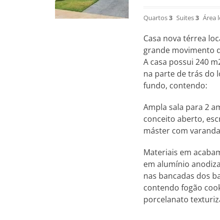
Quartos
3
Suites
3
Área 
Casa nova térrea loc
grande movimento de 
A casa possui 240 m2
na parte de trás do 
fundo, contendo:
Ampla sala para 2 am
conceito aberto, escr
máster com varanda 
Materiais em acabam
em alumínio anodiza
nas bancadas dos ba
contendo fogão cook
porcelanato texturiz