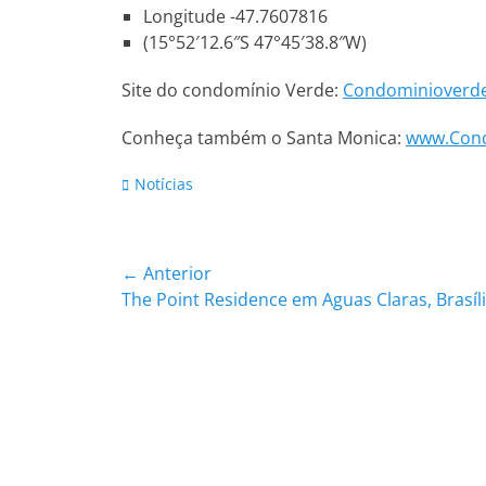
Longitude -47.7607816
(15°52′12.6″S 47°45′38.8″W)
Site do condomínio Verde:
Condominioverde
Conheça também o Santa Monica:
www.Cond
Categorias:
Notícias
Navegação
← Anterior
Post
The Point Residence em Aguas Claras, Brasíl
de
anterior:
Post