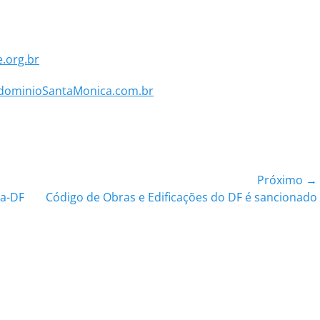
.org.br
ominioSantaMonica.com.br
Próximo →
Próximo
ia-DF
Código de Obras e Edificações do DF é sancionado
post: