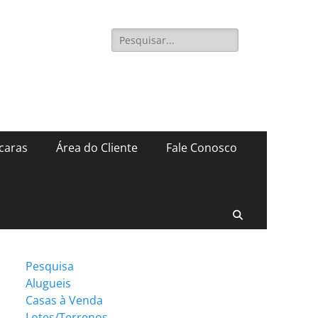
Pesquisar
por:
caras
Área do Cliente
Fale Conosco
Pesquisar
Pesquisa
Alugueis
Casas à Venda
Lotes/Terrenos