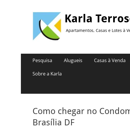
Karla Terro
Apartamentos, Casas e Lotes à V
Menu
Pular
Pesquisa
Alugueis
Casas à Venda
para
principal
o
Sobre a Karla
conteúdo
Como chegar no Condomí
Brasília DF