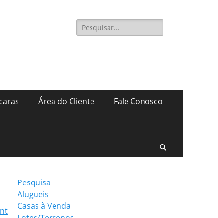
Pesquisar
por:
caras
Área do Cliente
Fale Conosco
Pesquisar
Pesquisa
Alugueis
Casas à Venda
int
Lotes/Terrenos