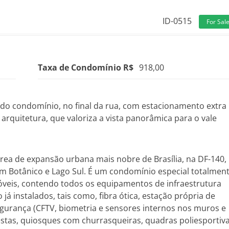
ID-0515
For Sal
Taxa de Condomínio R$
918,00
a do condomínio, no final da rua, com estacionamento extra
 arquitetura, que valoriza a vista panorâmica para o vale
área de expansão urbana mais nobre de Brasília, na DF-140,
im Botânico e Lago Sul. É um condomínio especial totalmen
móveis, contendo todos os equipamentos de infraestrutura
á instalados, tais como, fibra ótica, estação própria de
egurança (CFTV, biometria e sensores internos nos muros e
festas, quiosques com churrasqueiras, quadras poliesportiv