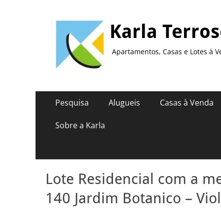
Karla Terro
Apartamentos, Casas e Lotes à V
Menu
Pular
Pesquisa
Alugueis
Casas à Venda
para
principal
o
Sobre a Karla
conteúdo
Lote Residencial com a me
140 Jardim Botanico – Vio