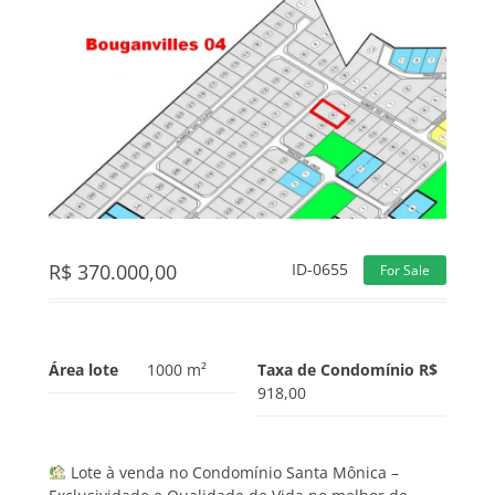
R$
370.000,00
ID-0655
For Sale
Área lote
1000 m²
Taxa de Condomínio R$
918,00
Lote à venda no Condomínio Santa Mônica –