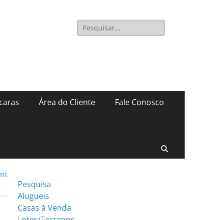
Pesquisar
por:
caras
Área do Cliente
Fale Conosco
Pesquisar
int
Pesquisa
Alugueis
Casas à Venda
Lotes/Terrenos