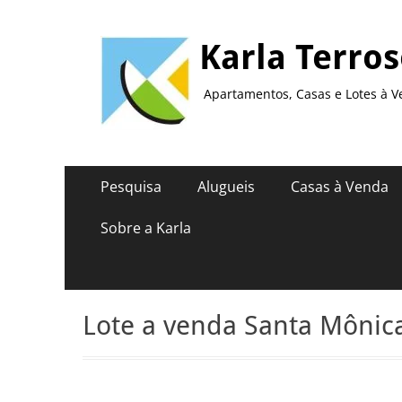
Karla Terro
Apartamentos, Casas e Lotes à V
Menu
Pular
Pesquisa
Alugueis
Casas à Venda
para
principal
o
Sobre a Karla
conteúdo
Lote a venda Santa Mônica