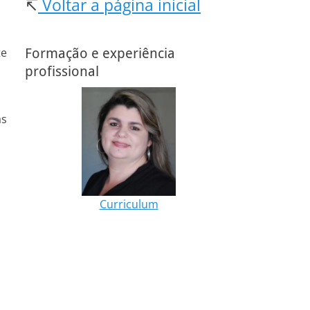
↸
Voltar a página inicial
te
Formação e experiência
profissional
as
Curriculum