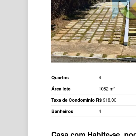
Quartos
4
Área lote
1052 m²
Taxa de Condomínio R$
918,00
Banheiros
4
Casa com
Habite-se, pod