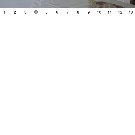
1
2
3
4
5
6
7
8
9
10
11
12
13